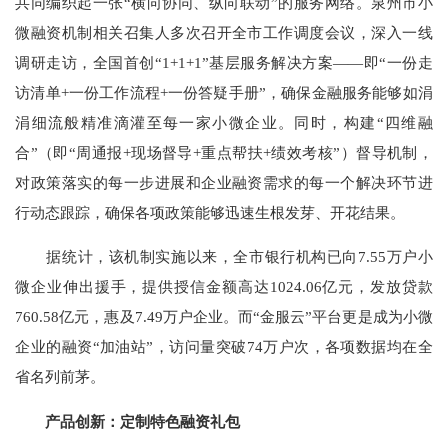
共同编织起一张“横向协同、纵向联动”的服务网络。泉州市小
微融资机制相关召集人多次召开全市工作调度会议，深入一线
调研走访，全国首创“1+1+1”基层服务解决方案——即“一份走
访清单+一份工作流程+一份答疑手册”，确保金融服务能够如涓
涓细流般精准滴灌至每一家小微企业。同时，构建“四维融
合”（即“周通报+现场督导+重点帮扶+绩效考核”）督导机制，
对政策落实的每一步进展和企业融资需求的每一个解决环节进
行动态跟踪，确保各项政策能够迅速生根发芽、开花结果。
据统计，该机制实施以来，全市银行机构已向7.55万户小
微企业伸出援手，提供授信金额高达1024.06亿元，发放贷款
760.58亿元，惠及7.49万户企业。而“金服云”平台更是成为小微
企业的融资“加油站”，访问量突破74万户次，各项数据均在全
省名列前茅。
产品创新：定制特色融资礼包