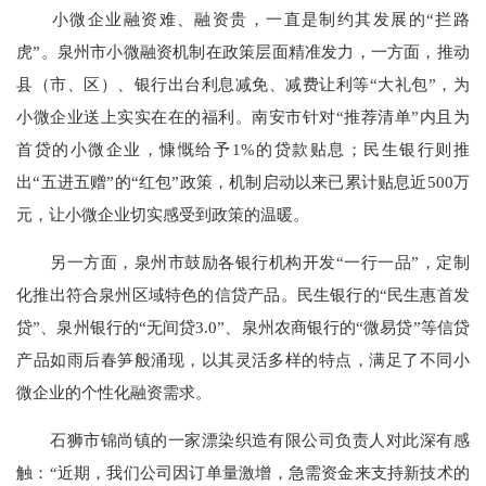
小微企业融资难、融资贵，一直是制约其发展的“拦路
虎”。泉州市小微融资机制在政策层面精准发力，一方面，推动
县（市、区）、银行出台利息减免、减费让利等“大礼包”，为
小微企业送上实实在在的福利。南安市针对“推荐清单”内且为
首贷的小微企业，慷慨给予1%的贷款贴息；民生银行则推
出“五进五赠”的“红包”政策，机制启动以来已累计贴息近500万
元，让小微企业切实感受到政策的温暖。
另一方面，泉州市鼓励各银行机构开发“一行一品”，定制
化推出符合泉州区域特色的信贷产品。民生银行的“民生惠首发
贷”、泉州银行的“无间贷3.0”、泉州农商银行的“微易贷”等信贷
产品如雨后春笋般涌现，以其灵活多样的特点，满足了不同小
微企业的个性化融资需求。
石狮市锦尚镇的一家漂染织造有限公司负责人对此深有感
触：“近期，我们公司因订单量激增，急需资金来支持新技术的