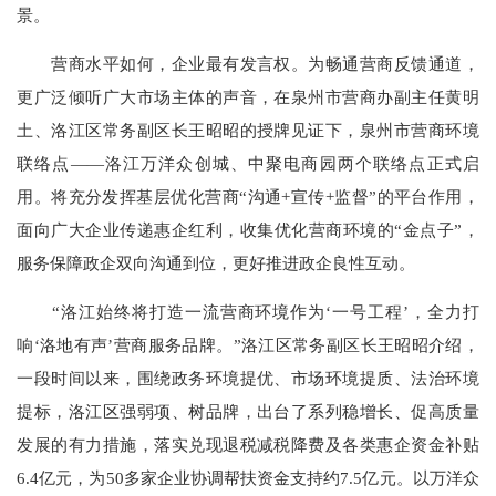
景。
营商水平如何，企业最有发言权。为畅通营商反馈通道，
更广泛倾听广大市场主体的声音，在泉州市营商办副主任黄明
土、洛江区常务副区长王昭昭的授牌见证下，泉州市营商环境
联络点——洛江万洋众创城、中聚电商园两个联络点正式启
用。将充分发挥基层优化营商“沟通+宣传+监督”的平台作用，
面向广大企业传递惠企红利，收集优化营商环境的“金点子”，
服务保障政企双向沟通到位，更好推进政企良性互动。
“洛江始终将打造一流营商环境作为‘一号工程’，全力打
响‘洛地有声’营商服务品牌。”洛江区常务副区长王昭昭介绍，
一段时间以来，围绕政务环境提优、市场环境提质、法治环境
提标，洛江区强弱项、树品牌，出台了系列稳增长、促高质量
发展的有力措施，落实兑现退税减税降费及各类惠企资金补贴
6.4亿元，为50多家企业协调帮扶资金支持约7.5亿元。以万洋众