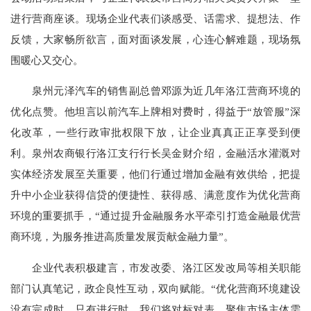
进行营商座谈。现场企业代表们谈感受、话需求、提想法、作
反馈，大家畅所欲言，面对面谈发展，心连心解难题，现场氛
围暖心又交心。
泉州元泽汽车的销售副总曾邓源为近几年洛江营商环境的
优化点赞。他坦言以前汽车上牌相对费时，得益于“放管服”深
化改革，一些行政审批权限下放，让企业真真正正享受到便
利。泉州农商银行洛江支行行长吴金财介绍，金融活水灌溉对
实体经济发展至关重要，他们行通过增加金融有效供给，把提
升中小企业获得信贷的便捷性、获得感、满意度作为优化营商
环境的重要抓手，“通过提升金融服务水平牵引打造金融最优营
商环境，为服务推进高质量发展贡献金融力量”。
企业代表积极建言，市发改委、洛江区发改局等相关职能
部门认真笔记，政企良性互动，双向赋能。“优化营商环境建设
没有完成时，只有进行时。我们将对标对表，聚焦市场主体需