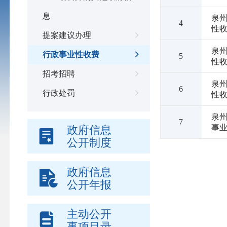
息
泉州
4
性
提案建议办理
泉州
行政事业性收费
5
性
招考招聘
泉州
6
行政处罚
性
泉
7
事
政府信息
公开制度
政府信息
公开年报
主动公开
事项目录