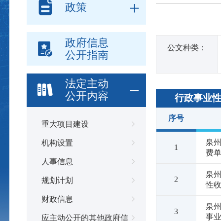
政策
政府信息
公文种类：
公开指南
法定主动
公开内容
行政事业
序号
重大项目建设
泉州
机构设置
1
费
人事信息
泉州
2
规划计划
性
财政信息
泉
3
事
应主动公开的其他政府信