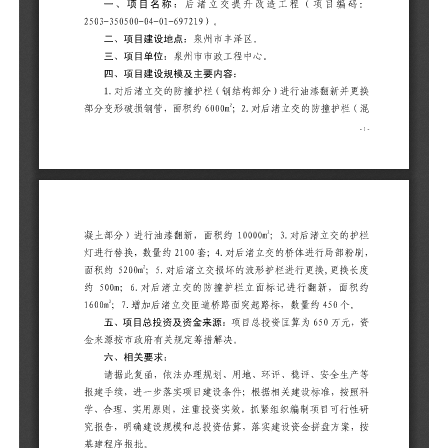
1
更
护
渚
体
栏
标
起
五
元
请
产