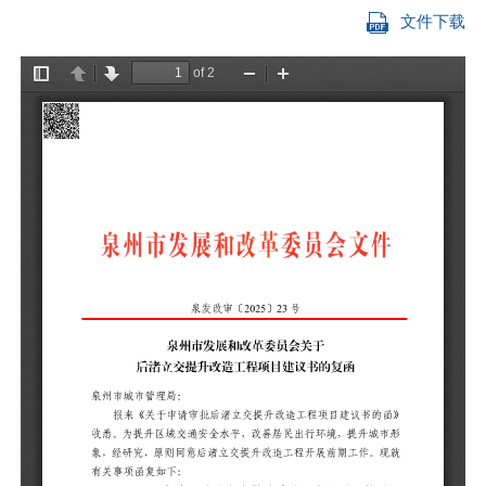
文件下载
泉
报
函
升
期
一
25
二
三
四