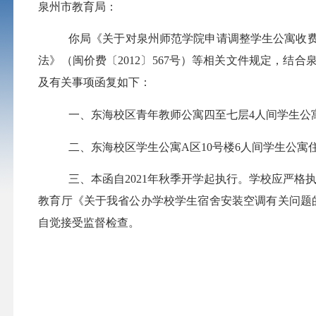
泉州市教育局：
你局《关于对泉州师范
学院
申请
调整
学生
公寓
收
法》（闽价费〔
2012
〕
567
号）
等相关文件
规定，
结合
及有关
事项
函复如下：
一、
东海校区青年教师公寓四至七层
4
人间学生公
二、东海校区学生公寓
A
区
10
号楼
6
人间学生公寓
三、本函自
20
21
年秋季开学起执行。学校应严格
教育厅《关于我省公办学校学生宿舍安装空调有关问题
自觉接受监督检查。