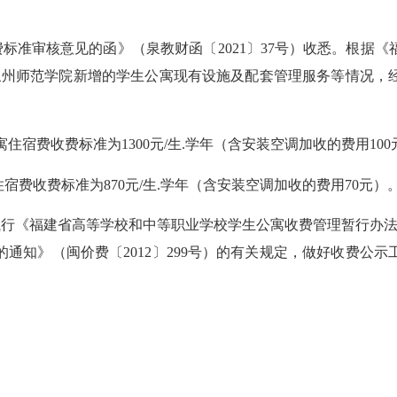
费标准审核意见的函》（泉教
财
函〔
2021
〕
3
7
号）收悉。根据《
泉州师范
学院
新增的学生公寓现有设施及配套管理服务等情况，
寓
住宿费收费标准
为
1300
元
/
生
.
学年（含安装空调加收的
费用
100
住宿费收费标准
为
870
元
/
生
.
学年（含安装空调加收的
费用
70
元
）
执行《福建省高等
学校和中等职业学校学生公寓收费管理暂行办
的通知》（闽价费〔
2012
〕
299
号）的有关规定，做好
收费
公示