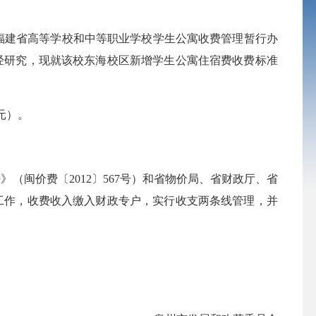
福建省高等学校和中等职业学校学生公寓收费管理暂行办
经研究，现就该校
东海校区新增
学生
公寓
住宿费收费标准
元
）
。
。
法》（闽价费〔
2012
〕
567
号）和省物价局、省财政厅、省
工作
，收费收入缴入财政专户，实行收支两条线管理
，并