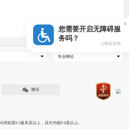

您需要开启无障碍服
务吗？
10秒后关闭
专业网站
微信
60浏览器9.1版本及以上，且IE内核9.0及以上。