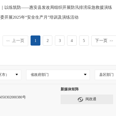
月｜以练筑防——惠安县发改局组织开展防汛排涝应急救援演练
委开展2025年“安全生产月”培训及演练活动
上一页
1
2
3
4
5
下一页
<<
>>
区市）
省政府部门
县区部门
新媒体矩阵
50302000380号
闽政通